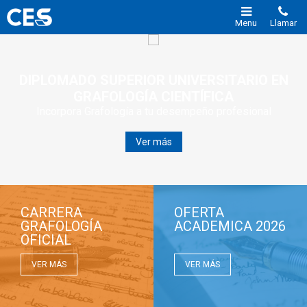
Menu
Llamar
DIPLOMADO SUPERIOR UNIVERSITARIO EN
GRAFOLOGÍA CIENTÍFICA
Incorpora Grafología a tu desempeño profesional
Ver más
CARRERA
OFERTA
GRAFOLOGÍA
ACADEMICA 2026
OFICIAL
VER MÁS
VER MÁS