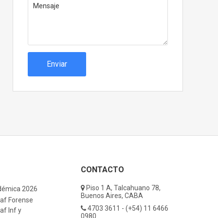
Enviar
CONTACTO
Piso 1 A, Talcahuano 78,
démica 2026
Buenos Aires, CABA
af Forense
4703 3611 - (+54) 11 6466
f Inf y
0980