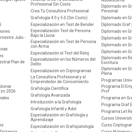
Adolescente
Profesional Sin Costo
Diplomado en Gr
a
Crea Tú Consultora Profesional
Personal
Grafología 4.0 y 5.0 (Sin Costo)
Diplomado en Gr
S
Especialización en Test de Bender
Diplomado Graf 
Especialización Test de Persona
iones
Diplomado en Gra
Bajo la Lluvia
mestre Julio -
Diplomado en Graf
Especialización en Test de Persona
Diplomado en Graf
con Arma
ncias
Diplomado en G
Especialización el Test del Reloj
es
Diplomado en Re
Especialización en los Números del
stral Plan de
Escritura
Delito
Diplomado en Gr
Especialización en Criptogramas
Plena
La Consultora Profesional y el
Programas Unive
Emprendedor de Conocimiento
Abonar
Programa El Em
Grafología Científica
rzo 2026
Prof
Grafología Avanzada
iales
Programa en Gra
Introducción a la Grafología
Programa Graf 
Grafología Infantil y Adol
Programa Let R
Especialización en Grafología y
Cursos Universit
Aprendizaje
es
Curso Criptogr
Especialización en Grafopatología
Distancia
Curso Números d