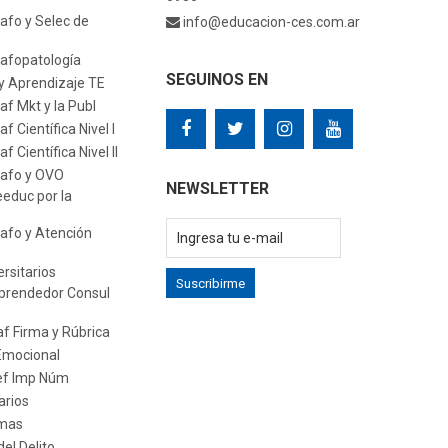
afo y Selec de
info@educacion-ces.com.ar
afopatología
SEGUINOS EN
y Aprendizaje TE
f Mkt y la Publ
 Científica Nivel I
 Científica Nivel II
rafo y OVO
NEWSLETTER
educ por la
afo y Atención
rsitarios
Suscribirme
prendedor Consul
f Firma y Rúbrica
Emocional
ef Imp Núm
arios
amas
el Delito