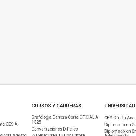
CURSOS Y CARRERAS
UNIVERSIDAD
Grafología Carrera Corta OFICIAL A-
CES Oferta Aca
1325
nte CES A-
Diplomado en Gr
Conversaciones Difíciles
Diplomado en Gra
fologia Agosto
Webinar Crea Tu Consultora