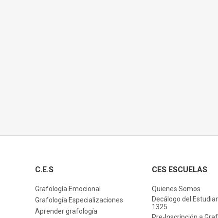
C.E.S
CES ESCUELAS
Grafología Emocional
Quienes Somos
Decálogo del Estudia
Grafología Especializaciones
1325
Aprender grafología
Pre-Inscripción a Gra