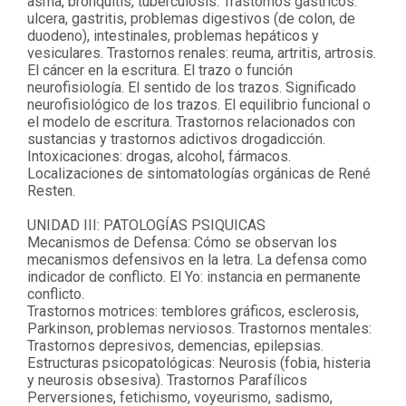
asma, bronquitis, tuberculosis. Trastornos gástricos:
ulcera, gastritis, problemas digestivos (de colon, de
duodeno), intestinales, problemas hepáticos y
vesiculares. Trastornos renales: reuma, artritis, artrosis.
El cáncer en la escritura. El trazo o función
neurofisiología. El sentido de los trazos. Significado
neurofisiológico de los trazos. El equilibrio funcional o
el modelo de escritura.
Trastornos relacionados con
sustancias y trastornos adictivos drogadicción.
Intoxicaciones: drogas, alcohol, fármacos.
Localizaciones de sintomatologías orgánicas de René
Resten.
UNIDAD III: PATOLOGÍAS PSIQUICAS
Mecanismos de Defensa: Cómo se observan los
mecanismos defensivos en la letra. La defensa como
indicador de conflicto. El Yo: instancia en permanente
conflicto.
Trastornos motrices: temblores gráficos, esclerosis,
Parkinson, problemas nerviosos. Trastornos mentales:
Trastornos depresivos, demencias, epilepsias.
Estructuras psicopatológicas: Neurosis (fobia, histeria
y neurosis obsesiva). Trastornos Parafílicos
Perversiones, fetichismo, voyeurismo, sadismo,