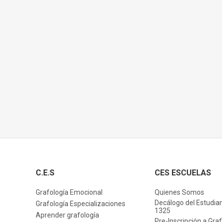
C.E.S
CES ESCUELAS
Grafología Emocional
Quienes Somos
Decálogo del Estudia
Grafología Especializaciones
1325
Aprender grafología
Pre-Inscripción a Gra