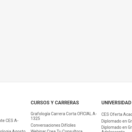
CURSOS Y CARRERAS
UNIVERSIDAD
Grafología Carrera Corta OFICIAL A-
CES Oferta Aca
1325
nte CES A-
Diplomado en Gr
Conversaciones Difíciles
Diplomado en Gra
fologia Agosto
Webinar Crea Tu Consultora