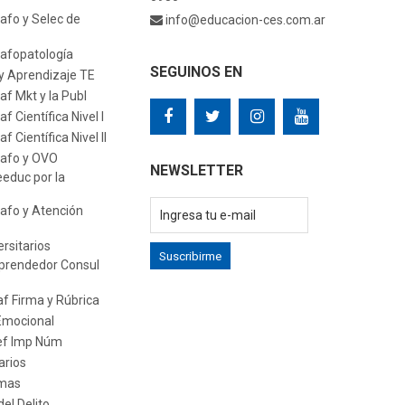
afo y Selec de
info@educacion-ces.com.ar
afopatología
SEGUINOS EN
y Aprendizaje TE
f Mkt y la Publ
 Científica Nivel I
 Científica Nivel II
rafo y OVO
NEWSLETTER
educ por la
afo y Atención
rsitarios
Suscribirme
prendedor Consul
f Firma y Rúbrica
Emocional
ef Imp Núm
arios
amas
el Delito