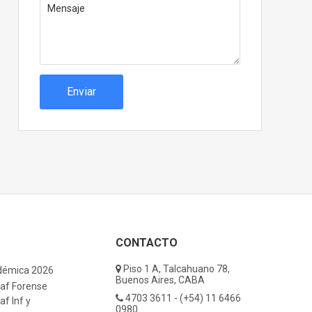
Enviar
CONTACTO
Piso 1 A, Talcahuano 78,
démica 2026
Buenos Aires, CABA
af Forense
4703 3611 - (+54) 11 6466
f Inf y
0980