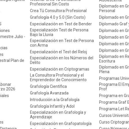
Adolescente
Profesional Sin Costo
Diplomado en Gr
a
Crea Tú Consultora Profesional
Personal
Grafología 4.0 y 5.0 (Sin Costo)
Diplomado en Gr
S
Especialización en Test de Bender
Diplomado Graf 
Especialización Test de Persona
iones
Diplomado en Gra
Bajo la Lluvia
mestre Julio -
Diplomado en Graf
Especialización en Test de Persona
Diplomado en Graf
con Arma
ncias
Diplomado en G
Especialización el Test del Reloj
es
Diplomado en Re
Especialización en los Números del
stral Plan de
Escritura
Delito
Diplomado en Gr
Especialización en Criptogramas
Plena
La Consultora Profesional y el
Programas Unive
Emprendedor de Conocimiento
Abonar
Programa El Em
Grafología Científica
rzo 2026
Prof
Grafología Avanzada
iales
Programa en Gra
Introducción a la Grafología
Programa Graf 
Grafología Infantil y Adol
Programa Let R
Especialización en Grafología y
Cursos Universit
Aprendizaje
es
Curso Criptogr
Especialización en Grafopatología
Distancia
Curso Números d